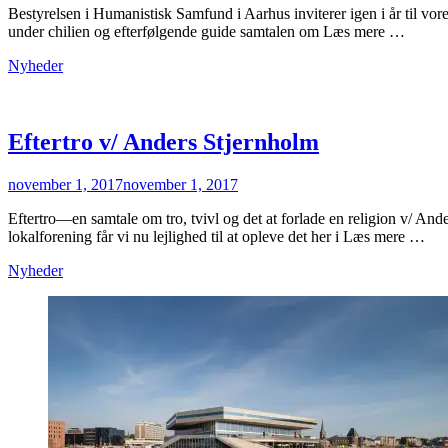
Bestyrelsen i Humanistisk Samfund i Aarhus inviterer igen i år til vore
under chilien og efterfølgende guide samtalen om Læs mere …
Categories
Nyheder
Eftertro v/ Anders Stjernholm
Posted
november 1, 2017
november 1, 2017
on
Eftertro—en samtale om tro, tvivl og det at forlade en religion v/ 
lokalforening får vi nu lejlighed til at opleve det her i Læs mere …
Categories
Nyheder