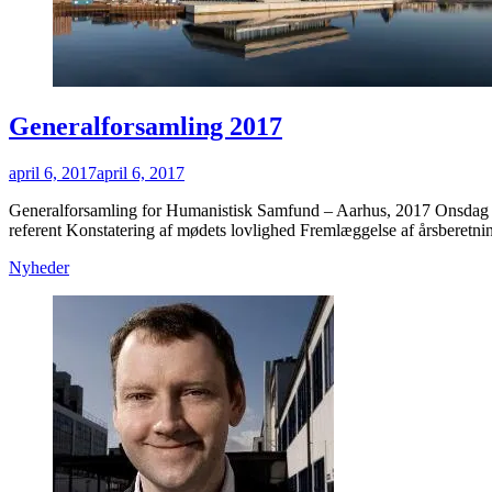
Generalforsamling 2017
Posted
april 6, 2017
april 6, 2017
on
Generalforsamling for Humanistisk Samfund – Aarhus, 2017 Onsdag
referent Konstatering af mødets lovlighed Fremlæggelse af årsberet
Categories
Nyheder