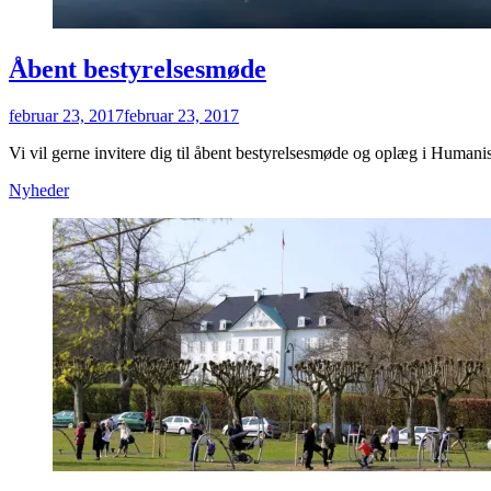
Åbent bestyrelsesmøde
Posted
februar 23, 2017
februar 23, 2017
on
Vi vil gerne invitere dig til åbent bestyrelsesmøde og oplæg i Hu
Categories
Nyheder