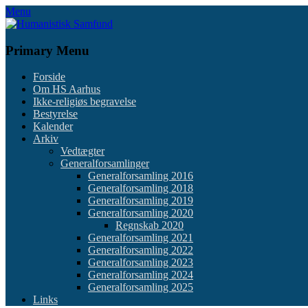
Skip
Menu
to
content
Primary Menu
Forside
Om HS Aarhus
Ikke-religiøs begravelse
Bestyrelse
Kalender
Arkiv
Vedtægter
Generalforsamlinger
Generalforsamling 2016
Generalforsamling 2018
Generalforsamling 2019
Generalforsamling 2020
Regnskab 2020
Generalforsamling 2021
Generalforsamling 2022
Generalforsamling 2023
Generalforsamling 2024
Generalforsamling 2025
Links