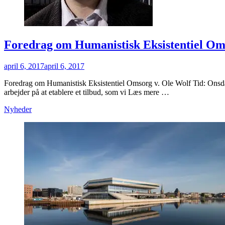
Foredrag om Humanistisk Eksistentiel Om
Posted
april 6, 2017
april 6, 2017
on
Foredrag om Humanistisk Eksistentiel Omsorg v. Ole Wolf Tid: On
arbejder på at etablere et tilbud, som vi Læs mere …
Categories
Nyheder