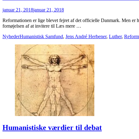
Posted
januar 21, 2018
januar 21, 2018
on
Reformationen er lige blevet fejret af det officielle Danmark. Men er hi
fornøjelsen af at invitere til Læs mere …
Categories
Tags
Nyheder
Humanistisk Samfund
,
Jens André Herbener
,
Luther
,
Reform
Humanistiske værdier til debat