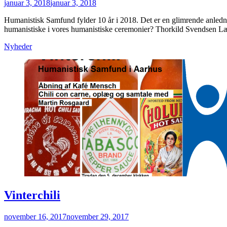
Posted
januar 3, 2018
januar 3, 2018
on
Humanistisk Samfund fylder 10 år i 2018. Det er en glimrende anledn
humanistiske i vores humanistiske ceremonier? Thorkild Svendsen 
Categories
Nyheder
Vinterchili
Posted
november 16, 2017
november 29, 2017
on