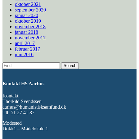
oktober 2021
september 2020
januar 2020
oktober 2019
november 2018
januar 2018
november 2017
april 2017
februar 2017
juni 2016
Search
for:
Kontakt HS Aarhus
Kontakt:
Thorkild Svendssen
aarhus@humanistisksamfund.dk
Tlf. 51 27 41 87
Mødested
Dokk1 – Mødelokale 1