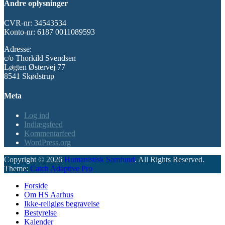
Andre oplysninger
CVR-nr: 34543534
Konto-nr: 6187 0011089593
Adresse:
c/o Thorkild Svendsen
Løgten Østervej 77
8541 Skødstrup
Meta
Log ind
Indlægsfeed
Kommentarfeed
WordPress.org
Copyright © 2026
Humanistisk Samfund
. All Rights Reserved.
Theme:
Catch Adaptive Pro
Scroll
Forside
Up
Om HS Aarhus
Ikke-religiøs begravelse
Bestyrelse
Kalender