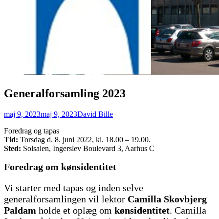
Generalforsamling 2023
Posted
Author
maj 9, 2023
maj 9, 2023
David Bille
on
Foredrag og tapas
Tid:
Torsdag d. 8. juni 2022, kl. 18.00 – 19.00.
Sted:
Solsalen, Ingerslev Boulevard 3, Aarhus C
Foredrag om kønsidentitet
Vi starter med tapas og inden selve
generalforsamlingen vil lektor
Camilla Skovbjerg
Paldam
holde et oplæg om
kønsidentitet
. Camilla