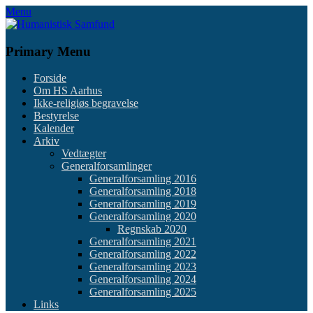
Skip
Menu
to
content
Primary Menu
Forside
Om HS Aarhus
Ikke-religiøs begravelse
Bestyrelse
Kalender
Arkiv
Vedtægter
Generalforsamlinger
Generalforsamling 2016
Generalforsamling 2018
Generalforsamling 2019
Generalforsamling 2020
Regnskab 2020
Generalforsamling 2021
Generalforsamling 2022
Generalforsamling 2023
Generalforsamling 2024
Generalforsamling 2025
Links