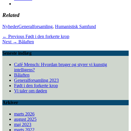
Related
Categories
Tags
Nyheder
Generalforsamling
,
Humanistisk Samfund
Indlægsnavigation
Previous
← Previous
Født i den forkerte krop
Next
post:
Next →
Bålaften
post:
Seneste indlæg
Café Mensch: Hvordan bruger og styrer vi kunstig
intelligens?
Bålaften
Generalforsamling 2023
Født i den forkerte krop
Vi taler om døden
Arkiver
marts 2026
august 2025
maj 2023
marts 2022