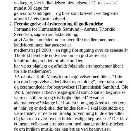
vedtægter, idet indkaldelsen blev udsendt 17. maj – altså
mindst 30 dage før
generalforsamlingen – og blev som krævet i vedtægterne
afholdt i årets første halvdel.
Fremlæggelse af årsberetning til godkendelse
Formand for Humanistisk Samfund – Aarhus, Thorkild
Svendsen, sagde i sin årsberetning,
at vi Aarhus området nu har over 300 medlemmer, mens
landsforeningen har passeret et
medlemstal på 2000 – en rigtig flot stigning over de seneste år.
Thorkild berettede endvidere om en god aktivitet i
lokalforeningen i det forløbne år. Der
har været planlagt og afholdt følgende arrangementer åbent
for alle medlemmer:
10. oktober
Kafé Mensch om begravelser med titlen: ”Tale
om min begravelse – det bliver over mit lig”, hvor talsmand
og ceremonileder for begravelser i Humanistisk Samfund, Ole
Wolf, prøvede at besvare spørgsmål som: Skal en begravelse
være en stilfærdig og trist højtidelighed? Hvad er
alternativerne? Mange har hørt én i omgangskredsen erklære,
at ”når jeg er død, skal der holdes fest – I skal ikke sidde og
være triste”. Er dette en rimelig forventning til de efterladte?
Og kan man overhovedet holde festlige begravelser? Det blev
et meget velbesøgt arrangement med mange gode drøftelser,
fx om hvilken musik, der kan bruge ved begravelser.