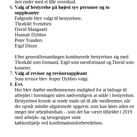
året ender med et lille overskud.
Valg af bestyrelse på højest syv personer og to
suppleanter
Følgende blev valgt til bestyrelsen:
Thorkild Svendsen
David Maagaard
Hannah Dybbro
Peter Tranders
Eigil Dixen
Efter generalforsamlingen kontituerede bestyrelsen sig med
Thorkild som formand, Eigil som næstformand og David som
kasserer.
Valg af revisor og revisorsuppleant
Som revisor blev Jesper Dybbro valgt.
Evt.
Her blev drøftet medlemmernes mulighed for at bidrage til
arbejdet i foreningen uden nødvendigvis at sidde i bestyrelsen.
Bestyrelsen lovede at sende mails ud til alle medlemmer, når
der opstår mindre afgrænsede opgaver, som kan løses uden en
meget stor arbejdsindsats – som det har været tilfældet i 2019
med arbejds- og læsegrupper samt
køkkenhjælp ved konfirmationsforberedelsen.