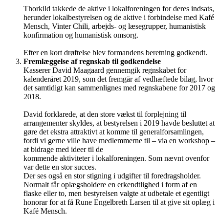
Thorkild takkede de aktive i lokalforeningen for deres indsats,
herunder lokalbestyrelsen og de aktive i forbindelse med Kafé
Mensch, Vinter Chili, arbejds- og læsegrupper, humanistisk
konfirmation og humanistisk omsorg.
Efter en kort drøftelse blev formandens beretning godkendt.
Fremlæggelse af regnskab til godkendelse
Kasserer David Maagaard gennemgik regnskabet for
kalenderåret 2019, som det fremgår af vedhæftede bilag, hvor
det samtidigt kan sammenlignes med regnskabene for 2017 og
2018.
David forklarede, at den store vækst til forplejning til
arrangementer skyldes, at bestyrelsen i 2019 havde besluttet at
gøre det ekstra attraktivt at komme til generalforsamlingen,
fordi vi gerne ville have medlemmerne til – via en workshop –
at bidrage med ideer til de
kommende aktiviteter i lokalforeningen. Som nævnt ovenfor
var dette en stor succes.
Der ses også en stor stigning i udgifter til foredragsholder.
Normalt får oplægsholdere en erkendtlighed i form af en
flaske eller to, men bestyrelsen valgte at udbetale et egentligt
honorar for at få Rune Engelbreth Larsen til at give sit oplæg i
Kafé Mensch.