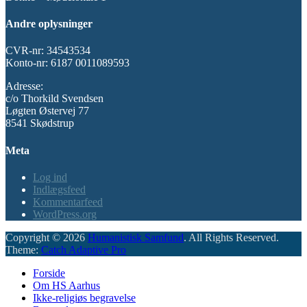
Andre oplysninger
CVR-nr: 34543534
Konto-nr: 6187 0011089593
Adresse:
c/o Thorkild Svendsen
Løgten Østervej 77
8541 Skødstrup
Meta
Log ind
Indlægsfeed
Kommentarfeed
WordPress.org
Copyright © 2026
Humanistisk Samfund
. All Rights Reserved.
Theme:
Catch Adaptive Pro
Scroll
Forside
Up
Om HS Aarhus
Ikke-religiøs begravelse