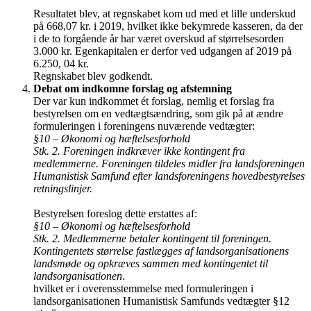
Resultatet blev, at regnskabet kom ud med et lille underskud
på 668,07 kr. i 2019, hvilket ikke bekymrede kasseren, da der
i de to forgående år har været overskud af størrelsesorden
3.000 kr. Egenkapitalen er derfor ved udgangen af 2019 på
6.250, 04 kr.
Regnskabet blev godkendt.
Debat om indkomne forslag og afstemning
Der var kun indkommet ét forslag, nemlig et forslag fra
bestyrelsen om en vedtægtsændring, som gik på at ændre
formuleringen i foreningens nuværende vedtægter:
§10 – Økonomi og hæftelsesforhold
Stk. 2. Foreningen indkræver ikke kontingent fra
medlemmerne. Foreningen tildeles midler fra landsforeningen
Humanistisk Samfund efter landsforeningens hovedbestyrelses
retningslinjer.
Bestyrelsen foreslog dette erstattes af:
§10 – Økonomi og hæftelsesforhold
Stk. 2. Medlemmerne betaler kontingent til foreningen.
Kontingentets størrelse fastlægges af landsorganisationens
landsmøde og opkræves sammen med kontingentet til
landsorganisationen
.
hvilket er i overensstemmelse med formuleringen i
landsorganisationen Humanistisk Samfunds vedtægter §12