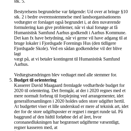
stk. 5.
Bestyrelsens begrundelse var følgende: Ud over at bringe §10
stk. 2 i bedre overensstemmelse med landsorganisationens
vedtægter er forslaget også begrundet i, at den nuværende
formulering kan give problemer, når vi skal forsøge at få
Humanistisk Samfund Aarhus godkendt i Aarhus Kommune.
Det kan fx have betydning, når vi gerne vil have adgang til at
bruge lokaler i Fjordsgade Forenings Hus (den tidligere
Fjordsgade Skole). Ved en sådan godkendelse vil der blive
lagt
vægt på, at vi betaler kontingent til Humanistisk Samfund
Aarhus.
Vedtægtsændringen blev vedtaget med alle stemmer for.
Budget til orientering
Kasserer David Maagaard fremlagde vedhæftede budget for
2020 til orientering. Det fremgår, at der i 2020 regnes med et
mere normalt forbrug til forplejning ved arrangementer, idet
generalforsamlingen i 2020 holdes uden store udgifter hertil.
At budgettet viser et lille underskud er mere af teknisk art, idet
der for de store udgiftsposter er regnet i meget runde tal. På
baggrund af den hidtil forløbne del af året, hvor
coronanedlukningen har begrænset udgifterne væsentligt,
regner kasseren med, at