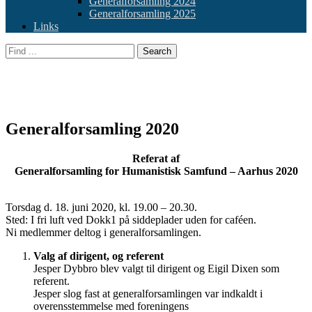
Generalforsamling 2024
Generalforsamling 2025
Links
Header
Facebook
Email
WordPress
YouTube
Cloud
Search
Toggle
for:
Humanistisk Samfund
Aarhus Lokalforening
Generalforsamling 2020
Referat af
Generalforsamling for Humanistisk Samfund – Aarhus 2020
Torsdag d. 18. juni 2020, kl. 19.00 – 20.30.
Sted: I fri luft ved Dokk1 på siddeplader uden for caféen.
Ni medlemmer deltog i generalforsamlingen.
Valg af dirigent, og referent
Jesper Dybbro blev valgt til dirigent og Eigil Dixen som
referent.
Jesper slog fast at generalforsamlingen var indkaldt i
overensstemmelse med foreningens