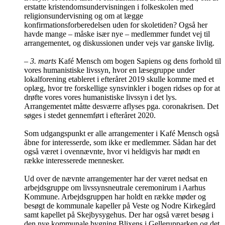
erstatte kristendomsundervisningen i folkeskolen med
religionsundervisning og om at lægge
konfirmationsforberedelsen uden for skoletiden? Også her
havde mange – måske især nye – medlemmer fundet vej til
arrangementet, og diskussionen under vejs var ganske livlig.
–
3. marts
Kafé Mensch om bogen Sapiens og dens forhold til
vores humanistiske livssyn, hvor en læsegruppe under
lokalforening etableret i efteråret 2019 skulle komme med et
oplæg, hvor tre forskellige synsvinkler i bogen ridses op for at
drøfte vores vores humanistiske livssyn i det lys.
Arrangementet måtte desværre aflyses pga. coronakrisen. Det
søges i stedet gennemført i efteråret 2020.
Som udgangspunkt er alle arrangementer i Kafé Mensch også
åbne for interesserde, som ikke er medlemmer. Sådan har det
også været i ovennævnte, hvor vi heldigvis har mødt en
række interesserede mennesker.
Ud over de nævnte arrangementer har der været nedsat en
arbejdsgruppe om livssynsneutrale ceremonirum i Aarhus
Kommune. Arbejdsgruppen har holdt en række møder og
besøgt de kommunale kapeller på Veste og Nodre Kirkegård
samt kapellet på Skejbysygehus. Der har også været besøg i
den nye kommunale bygning Blixens i Gellerupparken og det