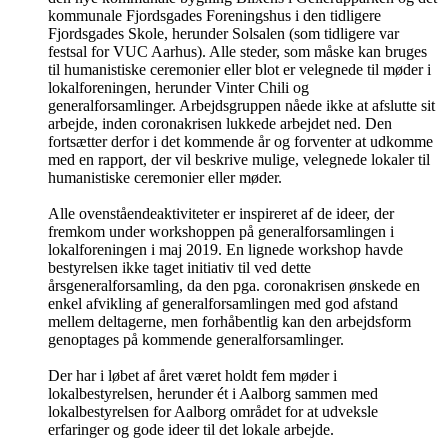
kommunale Fjordsgades Foreningshus i den tidligere
Fjordsgades Skole, herunder Solsalen (som tidligere var
festsal for VUC Aarhus). Alle steder, som måske kan bruges
til humanistiske ceremonier eller blot er velegnede til møder i
lokalforeningen, herunder Vinter Chili og
generalforsamlinger. Arbejdsgruppen nåede ikke at afslutte sit
arbejde, inden coronakrisen lukkede arbejdet ned. Den
fortsætter derfor i det kommende år og forventer at udkomme
med en rapport, der vil beskrive mulige, velegnede lokaler til
humanistiske ceremonier eller møder.
Alle ovenståendeaktiviteter er inspireret af de ideer, der
fremkom under workshoppen på generalforsamlingen i
lokalforeningen i maj 2019. En lignede workshop havde
bestyrelsen ikke taget initiativ til ved dette
årsgeneralforsamling, da den pga. coronakrisen ønskede en
enkel afvikling af generalforsamlingen med god afstand
mellem deltagerne, men forhåbentlig kan den arbejdsform
genoptages på kommende generalforsamlinger.
Der har i løbet af året været holdt fem møder i
lokalbestyrelsen, herunder ét i Aalborg sammen med
lokalbestyrelsen for Aalborg området for at udveksle
erfaringer og gode ideer til det lokale arbejde.