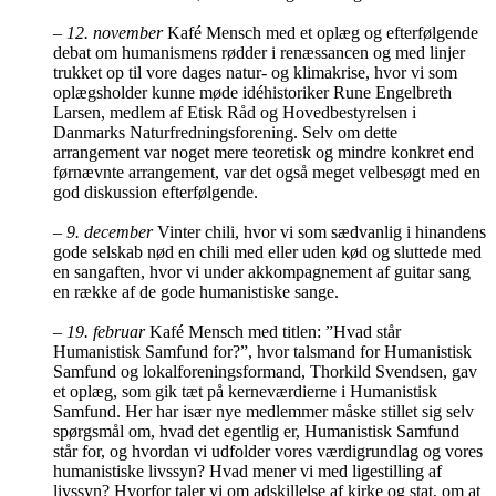
–
12. november
Kafé Mensch med et oplæg og efterfølgende
debat om humanismens rødder i renæssancen og med linjer
trukket op til vore dages natur- og klimakrise, hvor vi som
oplægsholder kunne møde idéhistoriker Rune Engelbreth
Larsen, medlem af Etisk Råd og Hovedbestyrelsen i
Danmarks Naturfredningsforening. Selv om dette
arrangement var noget mere teoretisk og mindre konkret end
førnævnte arrangement, var det også meget velbesøgt med en
god diskussion efterfølgende.
–
9. december
Vinter chili, hvor vi som sædvanlig i hinandens
gode selskab nød en chili med eller uden kød og sluttede med
en sangaften, hvor vi under akkompagnement af guitar sang
en række af de gode humanistiske sange.
–
19. februar
Kafé Mensch med titlen: ”Hvad står
Humanistisk Samfund for?”, hvor talsmand for Humanistisk
Samfund og lokalforeningsformand, Thorkild Svendsen, gav
et oplæg, som gik tæt på kerneværdierne i Humanistisk
Samfund. Her har især nye medlemmer måske stillet sig selv
spørgsmål om, hvad det egentlig er, Humanistisk Samfund
står for, og hvordan vi udfolder vores værdigrundlag og vores
humanistiske livssyn? Hvad mener vi med ligestilling af
livssyn? Hvorfor taler vi om adskillelse af kirke og stat, om at