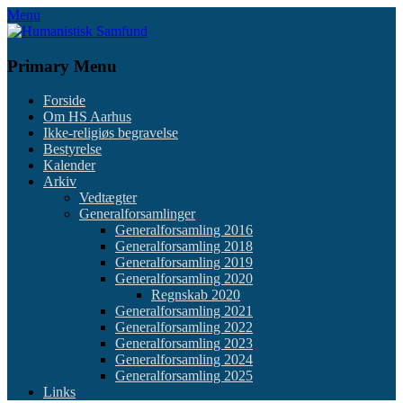
Skip
Menu
to
content
Primary Menu
Forside
Om HS Aarhus
Ikke-religiøs begravelse
Bestyrelse
Kalender
Arkiv
Vedtægter
Generalforsamlinger
Generalforsamling 2016
Generalforsamling 2018
Generalforsamling 2019
Generalforsamling 2020
Regnskab 2020
Generalforsamling 2021
Generalforsamling 2022
Generalforsamling 2023
Generalforsamling 2024
Generalforsamling 2025
Links