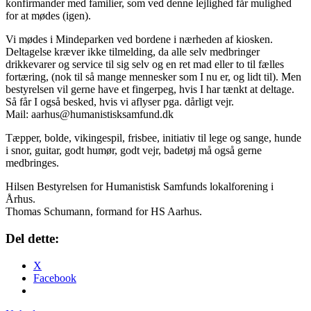
konfirmander med familier, som ved denne lejlighed får mulighed
for at mødes (igen).
Vi mødes i Mindeparken ved bordene i nærheden af kiosken.
Deltagelse kræver ikke tilmelding, da alle selv medbringer
drikkevarer og service til sig selv og en ret mad eller to til fælles
fortæring, (nok til så mange mennesker som I nu er, og lidt til). Men
bestyrelsen vil gerne have et fingerpeg, hvis I har tænkt at deltage.
Så får I også besked, hvis vi aflyser pga. dårligt vejr.
Mail: aarhus@humanistisksamfund.
dk
Tæpper, bolde, vikingespil, frisbee, initiativ til lege og sange, hunde
i snor, guitar, godt humør, godt vejr, badetøj må også gerne
medbringes.
Hilsen Bestyrelsen for Humanistisk Samfunds lokalforening i
Århus.
Thomas Schumann, formand for HS Aarhus.
Del dette:
X
Facebook