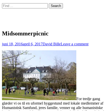
Header
Facebook
Email
WordPress
YouTube
Cloud
Search
Toggle
for:
Humanistisk Samfund
Aarhus Lokalforening
Midsommerpicnic
Posted
Author
juni 18, 2016
april 6, 2017
David Bille
Leave a comment
on
For tredje gang
glæder vi os til en uformel hyggestund med lokale medlemmer af
Humanistisk Samfund, jeres familie, venner og alle humanistiske