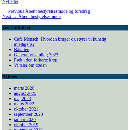
Categories
Nyheder
Indlægsnavigation
Previous
← Previous
Åbent bestyrelsesmøde og foredrag
Next
post:
Next →
Åbent bestyrelsesmøde
post:
Seneste indlæg
Café Mensch: Hvordan bruger og styrer vi kunstig
intelligens?
Bålaften
Generalforsamling 2023
Født i den forkerte krop
Vi taler om døden
Arkiver
marts 2026
august 2025
maj 2023
marts 2022
oktober 2021
september 2020
januar 2020
oktober 2019
november 2018