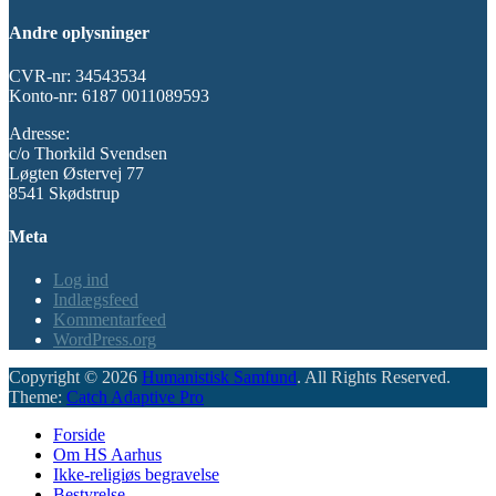
Andre oplysninger
CVR-nr: 34543534
Konto-nr: 6187 0011089593
Adresse:
c/o Thorkild Svendsen
Løgten Østervej 77
8541 Skødstrup
Meta
Log ind
Indlægsfeed
Kommentarfeed
WordPress.org
Copyright © 2026
Humanistisk Samfund
. All Rights Reserved.
Theme:
Catch Adaptive Pro
Scroll
Forside
Up
Om HS Aarhus
Ikke-religiøs begravelse
Bestyrelse