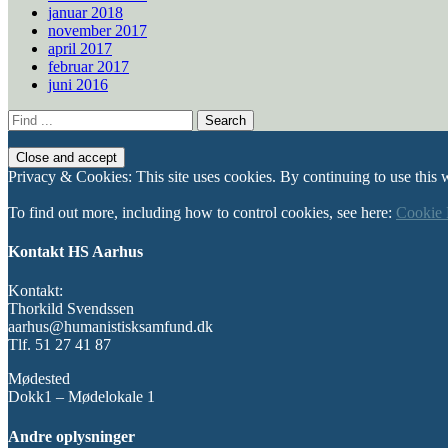
januar 2018
november 2017
april 2017
februar 2017
juni 2016
Search
for:
Privacy & Cookies: This site uses cookies. By continuing to use this w
To find out more, including how to control cookies, see here:
Cookie 
Kontakt HS Aarhus
Kontakt:
Thorkild Svendssen
aarhus@humanistisksamfund.dk
Tlf. 51 27 41 87
Mødested
Dokk1 – Mødelokale 1
Andre oplysninger