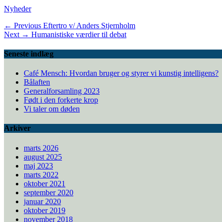
Categories
Nyheder
Indlægsnavigation
Previous
← Previous
Eftertro v/ Anders Stjernholm
Next
post:
Next →
Humanistiske værdier til debat
post:
Seneste indlæg
Café Mensch: Hvordan bruger og styrer vi kunstig intelligens?
Bålaften
Generalforsamling 2023
Født i den forkerte krop
Vi taler om døden
Arkiver
marts 2026
august 2025
maj 2023
marts 2022
oktober 2021
september 2020
januar 2020
oktober 2019
november 2018