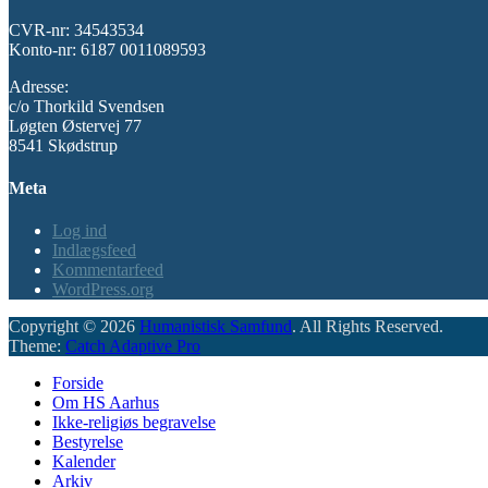
CVR-nr: 34543534
Konto-nr: 6187 0011089593
Adresse:
c/o Thorkild Svendsen
Løgten Østervej 77
8541 Skødstrup
Meta
Log ind
Indlægsfeed
Kommentarfeed
WordPress.org
Copyright © 2026
Humanistisk Samfund
. All Rights Reserved.
Theme:
Catch Adaptive Pro
Scroll
Forside
Up
Om HS Aarhus
Ikke-religiøs begravelse
Bestyrelse
Kalender
Arkiv