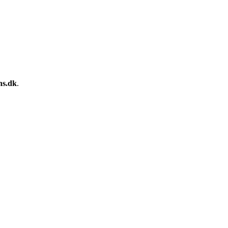
hs.dk
.