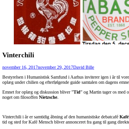
Vinterchili
Posted
Author
november 16, 2017
november 29, 2017
David Bille
on
Bestyrelsen i Humanistisk Samfund i Aarhus inviterer igen i år til vores
oplæg under chilien og efterfølgende guide samtalen om dagens emne
Emnet for oplæg og diskussion bliver ”
Tid
” og Martin tager os med o
noget om filosoffen
Nietzsche
.
Vinterchili i år er samtidig åbning af den humanistiske debatcafé
Kafé
tid og sted for Kafé Mensch bliver annonceret fra gang til gang direkt