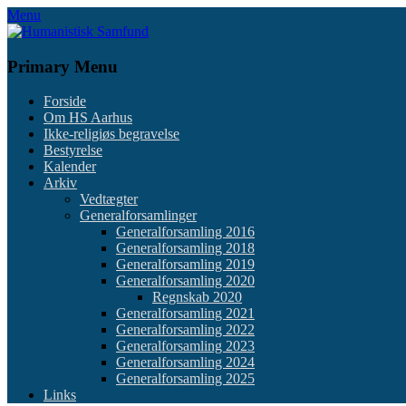
Skip
Menu
to
content
Primary Menu
Forside
Om HS Aarhus
Ikke-religiøs begravelse
Bestyrelse
Kalender
Arkiv
Vedtægter
Generalforsamlinger
Generalforsamling 2016
Generalforsamling 2018
Generalforsamling 2019
Generalforsamling 2020
Regnskab 2020
Generalforsamling 2021
Generalforsamling 2022
Generalforsamling 2023
Generalforsamling 2024
Generalforsamling 2025
Links